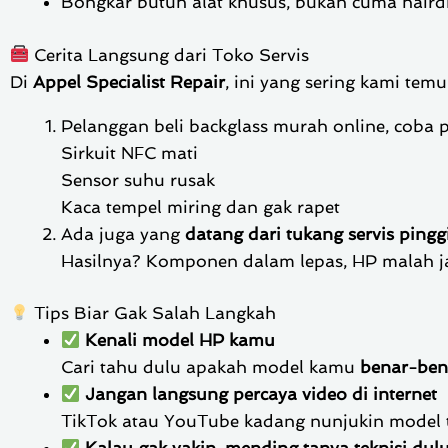
Bongkar butuh alat khusus, bukan cuma haird
Cerita Langsung dari Toko Servis
Di
Appel Specialist Repair
, ini yang sering kami temu
Pelanggan beli backglass murah online, coba 
Sirkuit NFC mati
Sensor suhu rusak
Kaca tempel miring dan gak rapet
Ada juga yang
datang dari tukang servis pinggi
Hasilnya? Komponen dalam lepas, HP malah jadi
Tips Biar Gak Salah Langkah
Kenali model HP kamu
Cari tahu dulu apakah model kamu
benar-ben
Jangan langsung percaya video di internet
TikTok atau YouTube kadang nunjukin model te