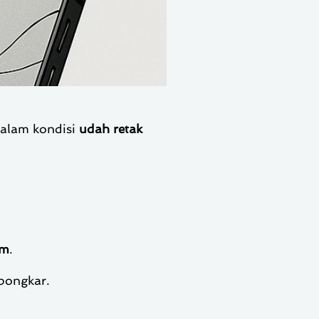
dalam kondisi
udah retak
am
.
bongkar.