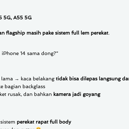
5 5G, A55 5G
n flagship masih pake sistem full lem perekat
.
ua iPhone 14 sama dong?”
n lama → kaca belakang
tidak bisa dilepas langsung dar
ke bagian backglass
oket rusak, dan bahkan
kamera jadi goyang
 sistem
perekat rapat full body