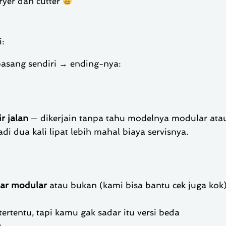
ryer dan cutter
i:
pasang sendiri → ending-nya:
r jalan
— dikerjain tanpa tahu modelnya modular ata
 dua kali lipat lebih mahal biaya servisnya.
ar modular
atau bukan (kami bisa bantu cek juga kok
rtentu, tapi kamu gak sadar itu versi beda