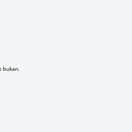
u bukan.
)