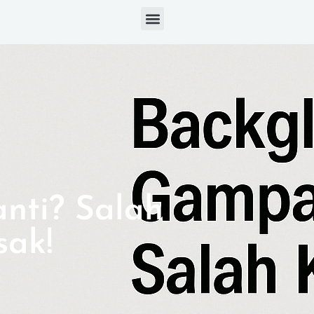
Menu
nti? Salah
sak!