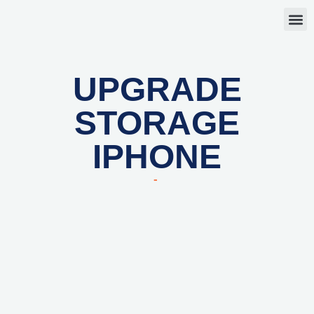
Skip
M
to
content
UPGRADE
STORAGE
IPHONE
-