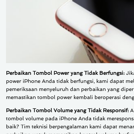
Perbaikan Tombol Power yang Tidak Berfungsi:
Jik
power iPhone Anda tidak berfungsi, kami dapat me
pemeriksaan menyeluruh dan perbaikan yang diper
memastikan tombol power kembali beroperasi deng
Perbaikan Tombol Volume yang Tidak Responsif:
A
tombol volume pada iPhone Anda tidak merespon
baik? Tim teknisi berpengalaman kami dapat mena