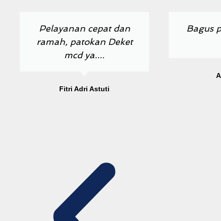
Previous
Next
Pelayanan cepat dan
Bagus p
ramah, patokan Deket
mcd ya....
A
Fitri Adri Astuti