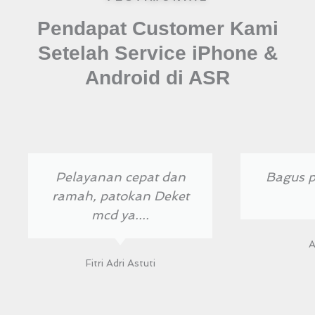
Pendapat Customer Kami
Setelah Service iPhone &
Android di ASR
Previous
Next
Pelayanan cepat dan
Bagus p
ramah, patokan Deket
mcd ya....
A
Fitri Adri Astuti