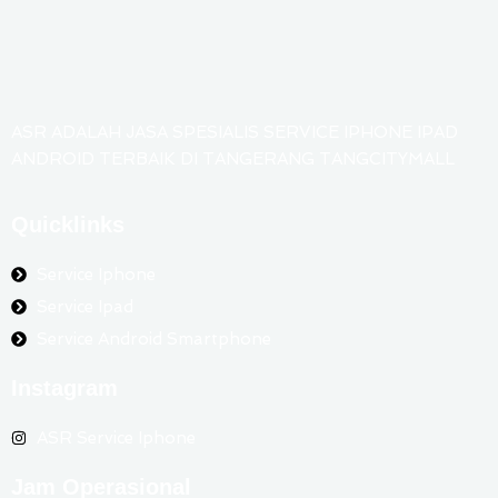
ASR ADALAH JASA SPESIALIS SERVICE IPHONE IPAD
ANDROID TERBAIK DI TANGERANG TANGCITYMALL
Quicklinks
Service Iphone
Service Ipad
Service Android Smartphone
Instagram
ASR Service Iphone
Jam Operasional