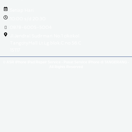
Setiap Hari
10:00 s/d 20:30
0878-6005-5004
Jl.Jendral Sudirman No.1 cikokol
TangcityMall Lt.Lg.blok.C.no.56.C
15117
© ASR iPhone iPad Repair Service - Pusat Service iPhone di TANGERANG -
All Rights Reserved