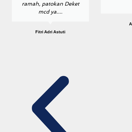
ramah, patokan Deket
mcd ya....
A
Fitri Adri Astuti