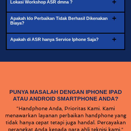
Lokasi Workshop ASR dmna ?
Apakah klo Perbaikan Tidak Berhasil Dikenakan
Biaya?
Apakah di ASR hanya Service Iphone Saja?
PUNYA MASALAH DENGAN IPHONE IPAD
ATAU ANDROID SMARTPHONE ANDA?
“Handphone Anda, Prioritas Kami. Kami
menawarkan layanan perbaikan handphone yang
tidak hanya cepat tetapi juga handal. Percayakan
perangkat Anda kepada para ahli teknisi kami.”