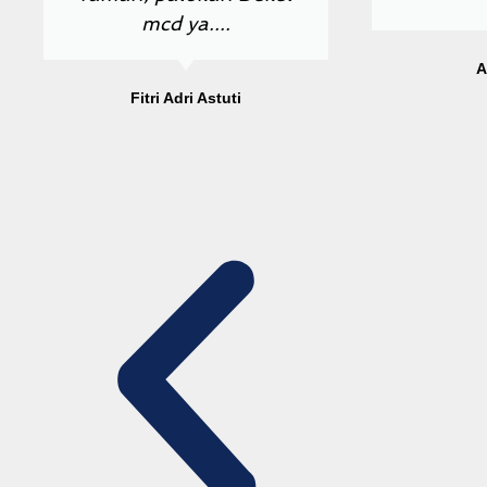
mcd ya....
A
Fitri Adri Astuti