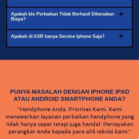
Apakah klo Perbaikan Tidak Berhasil Dikenakan
Biaya?
Apakah di ASR hanya Service Iphone Saja?
PUNYA MASALAH DENGAN IPHONE IPAD
ATAU ANDROID SMARTPHONE ANDA?
“Handphone Anda, Prioritas Kami. Kami
menawarkan layanan perbaikan handphone yang
tidak hanya cepat tetapi juga handal. Percayakan
perangkat Anda kepada para ahli teknisi kami.”