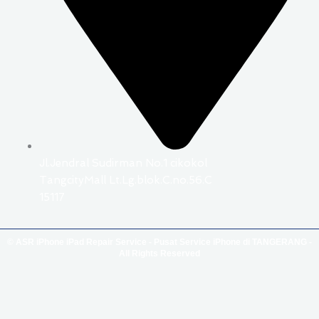
Jl.Jendral Sudirman No.1 cikokol
TangcityMall Lt.Lg.blok.C.no.56.C
15117
© ASR iPhone iPad Repair Service - Pusat Service iPhone di TANGERANG -
All Rights Reserved