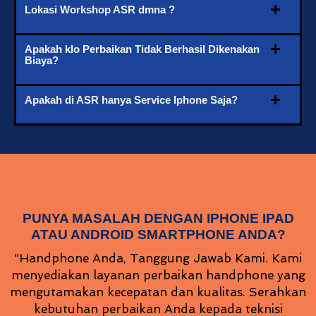
Lokasi Workshop ASR dmna ?
Apakah klo Perbaikan Tidak Berhasil Dikenakan
Biaya?
Apakah di ASR hanya Service Iphone Saja?
PUNYA MASALAH DENGAN IPHONE IPAD
ATAU ANDROID SMARTPHONE ANDA?
“Handphone Anda, Tanggung Jawab Kami. Kami
menyediakan layanan perbaikan handphone yang
mengutamakan kecepatan dan kualitas. Serahkan
kebutuhan perbaikan Anda kepada teknisi